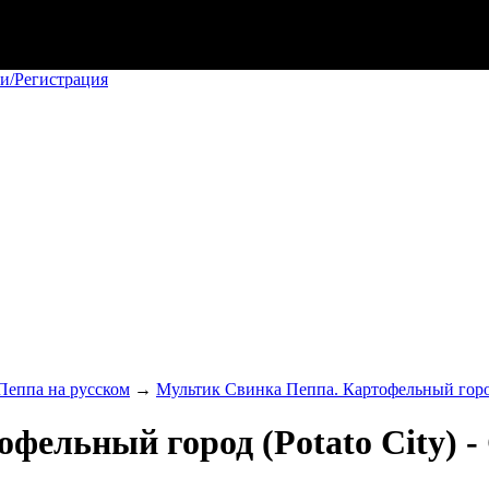
и/Регистрация
Пеппа на русском
→
Мультик Свинка Пеппа. Картофельный город (
ельный город (Potato City) - С