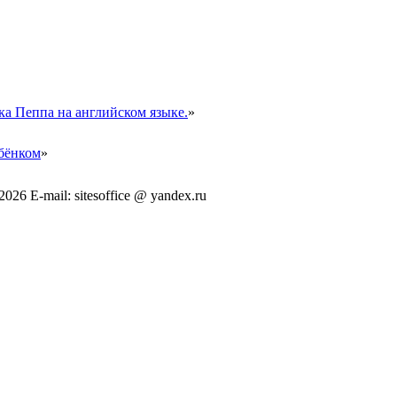
а Пеппа на английском языке.
»
бёнком
»
6 E-mail: sitesoffice @ yandex.ru