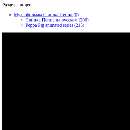
Разделы видео
Мультфильмы Свинка Пеппа (0)
Свинка Пеппа на русском (206)
Peppa Pig animated series (215)