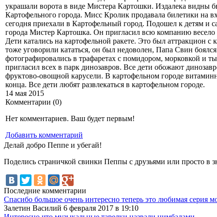
украшали ворота в виде Мистера Картошки. Издалека видны 
Картофельного города. Мисс Кролик продавала билетики на в
сегодня приехали в Картофельный город. Подошел к детям и с
города Мистер Картошка. Он пригласил всю компанию весело 
Дети катались на картофельной ракете. Это был аттракцион с
тоже уговорили кататься, он был недоволен, Папа Свин боялс
фотографировались в трафаретах с помидором, морковкой и т
пригласил всех в парк динозавров. Все дети обожают динозавр
фруктово-овощной карусели. В картофельном городе витамин
конца. Все дети любят развлекаться в картофельном городе.
14 мая 2015
Комментарии (
0
)
Нет комментариев. Ваш будет первым!
Добавить комментарий
Делай добро Пеппе и убегай!
Поделись страничкой свинки Пеппы с друзьями или просто в з
Последние комментарии
Спасибо большое очень интересно теперь это любимая серия мо
Залетин Василий 6 февраля 2017 в 19:10
Интересно что музыкальные тарелки назвали цимбалами...