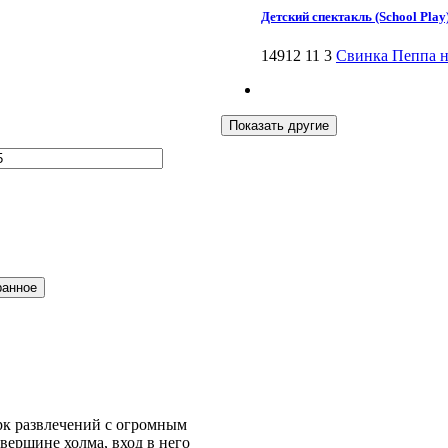
Детский спектакль (School Play) 
14912
11
3
Свинка Пеппа на
ранное
рк развлечений с огромным
вершине холма, вход в него