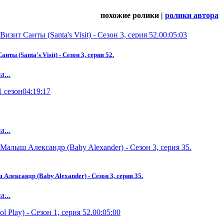
похожие ролики |
ролики автора
00:05:03
ты (Santa's Visit) - Сезон 3, серия 52.
...
04:19:17
...
лександр (Baby Alexander) - Сезон 3, серия 35.
...
00:05:00