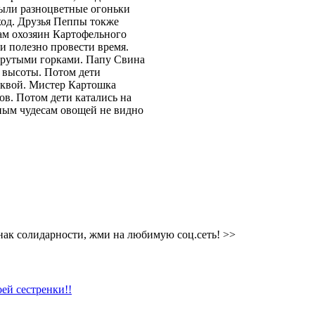
были разноцветные огоньки
ход. Друзья Пеппы токже
ам охозяин Картофельного
и полезно провести время.
 крутыми горками. Папу Свина
я высоты. Потом дети
ыквой. Мистер Картошка
ов. Потом дети катались на
ным чудесам овощей не видно
нак солидарности, жми на любимую соц.сеть! >>
ей сестренки!!