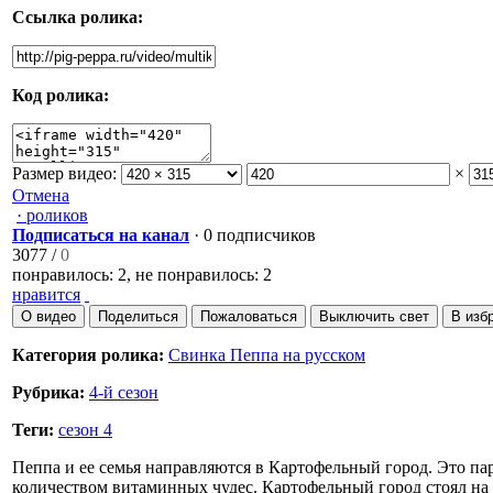
Ссылка ролика:
Код ролика:
Размер видео:
×
Отмена
· роликов
Подписаться на канал
· 0 подписчиков
3077
/
0
понравилось: 2, не понравилось: 2
нравится
О видео
Поделиться
Пожаловаться
Выключить свет
В изб
Категория ролика:
Свинка Пеппа на русском
Рубрика:
4-й сезон
Теги:
сезон 4
Пеппа и ее семья направляются в Картофельный город. Это па
количеством витаминных чудес. Картофельный город стоял на 