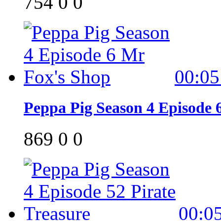
754
0
0
00:05
Peppa Pig Season 4 Episode 
869
0
0
00:0