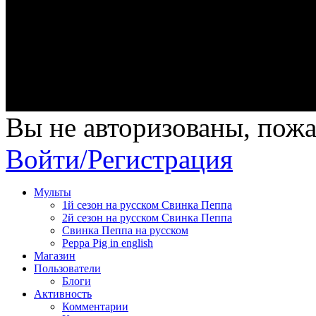
Вы не авторизованы, пожа
Войти/Регистрация
Мульты
1й сезон на русском Свинка Пеппа
2й сезон на русском Свинка Пеппа
Свинка Пеппа на русском
Peppa Pig in english
Магазин
Пользователи
Блоги
Активность
Комментарии