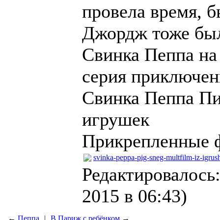
провела время, б
Джордж тоже был 
Свинка Пеппа на 
серия приключен
Свинка Пеппа Пи
игрушек
Прикрепленные 
svinka-peppa-pig-sneg-multfilm-iz-igru
Редактировалось:
2015 в 06:43)
←
Пеппа
|
В Париж с ребёнком
→